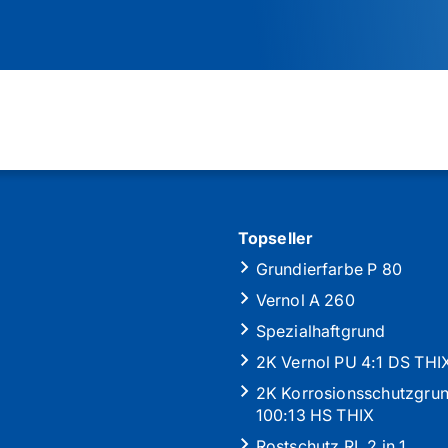
Topseller
Grundierfarbe P 80
Vernol A 260
Spezialhaftgrund
2K Vernol PU 4:1 DS THI
2K Korrosionsschutzgru
100:13 HS THIX
Rostschutz RL 2 in 1